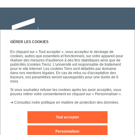
GÉRER LES COOKIES
En cliquant sur « Tout accepter », vous acceptez le stockage de
cookies, autres que essentiels et fonctionnels, sur votre appareil pour
Université Paris-Est Créteil
réaliser des mesures d'audience à des fins statistiques ainsi que de
Faculté des lettres, langues et sciences
publicités (cookies Tiers). L'université est responsable de traitement
pour le site Internet. Les cookies Tiers sont détaillés par domaine
humaines
dans nos mentions légales. En cas de refus ou d'acceptation des
61, avenue du Général de Gaulle
traceurs, vos paramètres seront sauvegardés pour une durée de 6
mois.
94010 Créteil
Si vous souhaitez refuser les cookies après les avoir acceptés, vous
pouvez retirer votre consentement en cliquant sur « Personnaliser ».
➜
Consultez notre politique en matière de protection des données.
Tout accepter
Mentions légales
Editeur du site
Contact
Personnaliser