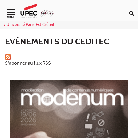
Aller au contenu
Navigation secondaire
MENU
Université Paris-Est Créteil
EVÈNEMENTS DU CEDITEC
S'abonner au flux RSS