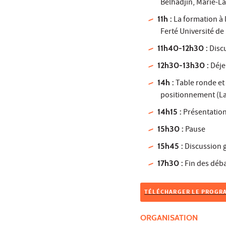
Belhadjin, Marie-La
11h :
La formation à l
Ferté Université de 
11h40-12h30 :
Disc
12h30-13h30 :
Déje
14h :
Table ronde et 
positionnement (L
14h15 :
Présentation
15h30 :
Pause
15h45 :
Discussion 
17h30 :
Fin des déb
TÉLÉCHARGER LE PROGR
ORGANISATION