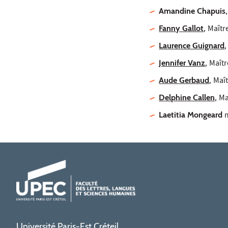
Amandine Chapuis
Fanny Gallot
,
Maîtr
Laurence Guignard
Jennifer Vanz
,
Maîtr
Aude Gerbaud
,
Maît
Delphine Callen,
Ma
Laetitia Mongeard
Université Paris-Est Créteil