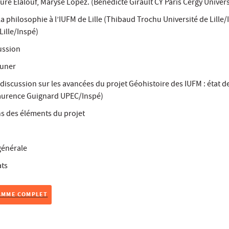
ure Elalouf, Maryse Lopez. (Bénédicte Girault CY Paris Cergy Univers
a philosophie à l’IUFM de Lille (Thibaud Trochu Université de Lille/
Lille/Inspé)
ussion
uner
discussion sur les avancées du projet Géohistoire des IUFM : état de 
aurence Guignard UPEC/Inspé)
s des éléments du projet
générale
ats
AMME COMPLET