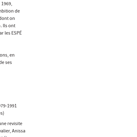
n 1969,
mbition de
 dont on
 Ils ont
ar les ESPÉ
ions, en
de ses
1979-1991
es)
une revisite
alier, Anissa