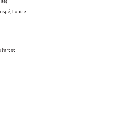
ité)
Inspé, Louise
l’art et