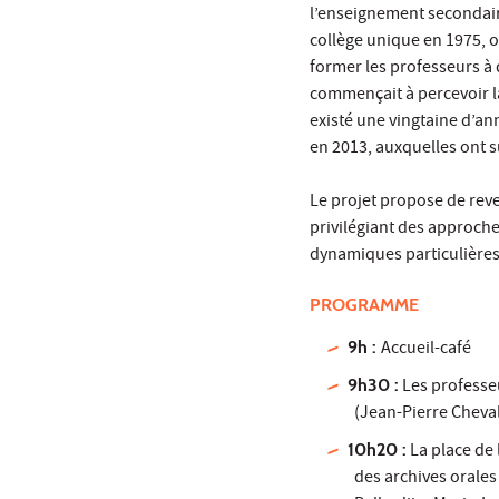
l’enseignement secondaire
collège unique en 1975, o
former les professeurs à
commençait à percevoir la 
existé une vingtaine d’an
en 2013, auxquelles ont s
Le projet propose de reven
privilégiant des approche
dynamiques particulières
PROGRAMME
9h :
Accueil-café
9h30 :
Les professeu
(Jean-Pierre Cheval
10h20 :
La place de 
des archives orale