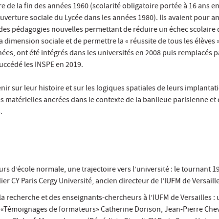
 de la fin des années 1960 (scolarité obligatoire portée à 16 ans e
uverture sociale du Lycée dans les années 1980). Ils avaient pour a
 des pédagogies nouvelles permettant de réduire un échec scolaire
dimension sociale et de permettre la « réussite de tous les élèves ».
nées, ont été intégrés dans les universités en 2008 puis remplacés p
uccédé les INSPE en 2019.
ir sur leur histoire et sur les logiques spatiales de leurs implantat
s matérielles ancrées dans le contexte de la banlieue parisienne et 
.
rs d’école normale, une trajectoire vers l’université : le tournant 
ier CY Paris Cergy Université, ancien directeur de l’IUFM de Versaill
la recherche et des enseignants-chercheurs à l’IUFM de Versailles : 
s «Témoignages de formateurs» Catherine Dorison, Jean-Pierre Chev