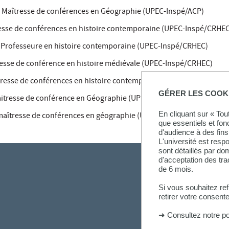
,
Maîtresse de conférences en Géographie (UPEC-Inspé/ACP)
esse de conférences en histoire contemporaine (UPEC-Inspé/CRHE
,
Professeure en histoire contemporaine (UPEC-Inspé/CRHEC)
esse de conférence en histoire médiévale (UPEC-Inspé/CRHEC)
resse de conférences en histoire contemporaine
(UPEC-Inspé /Cédi
GÉRER LES COOK
itresse de conférence en Géographie (UPEC-Inspé/Lab’Urba)
En cliquant sur « To
maîtresse de conférences en géographie (UPEC-Inspé/Lab'Urba)
que essentiels et fon
d'audience à des fins 
L'université est resp
sont détaillés par d
d'acceptation des tr
de 6 mois.
Si vous souhaitez re
retirer votre consent
➜
Consultez notre po