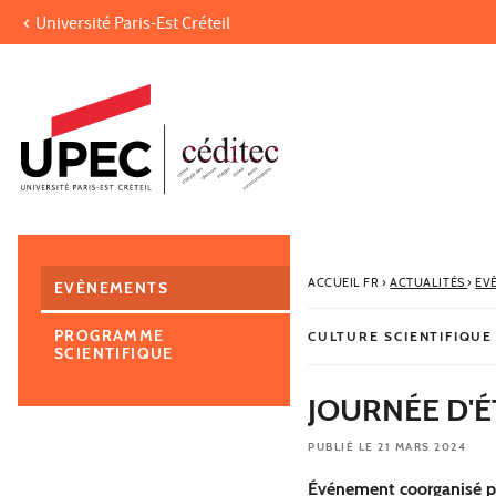
Université Paris-Est Créteil
Aller au contenu
Navigation
Accès directs
Recherche
Navigation secondaire
ACCUEIL FR
›
ACTUALITÉS
›
EV
EVÈNEMENTS
PROGRAMME
CULTURE SCIENTIFIQUE
SCIENTIFIQUE
JOURNÉE D'É
PUBLIÉ LE 21 MARS 2024
Événement coorganisé p