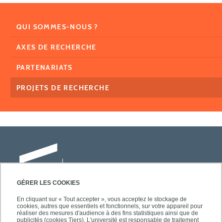
QUI SOMMES-NOUS ?
AXES DE RECHERCHE
PARTENARIATS
PROJETS DE RECHERCHE
GÉRER LES COOKIES
En cliquant sur « Tout accepter », vous acceptez le stockage de
cookies, autres que essentiels et fonctionnels, sur votre appareil pour
Université Paris-Est Créteil
réaliser des mesures d'audience à des fins statistiques ainsi que de
Faculté des lettres, langues et sciences
publicités (cookies Tiers). L'université est responsable de traitement