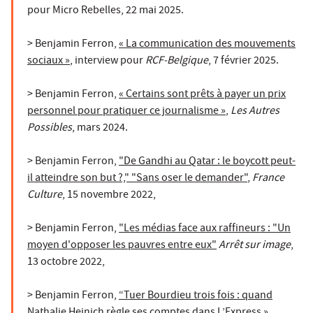
pour
Micro Rebelles
, 22 mai 2025.
> Benjamin Ferron,
« La communication des mouvements
sociaux »
,
interview pour
RCF-Belgique
, 7 février 2025.
> Benjamin Ferron,
« Certains sont prêts à payer un prix
personnel pour pratiquer ce journalisme »
,
Les Autres
Possibles
, mars 2024.
> Benjamin Ferron,
"De Gandhi au Qatar : le boycott peut-
il atteindre son but ?," "Sans oser le demander"
,
France
Culture
, 15 novembre 2022,
> Benjamin Ferron,
"Les médias face aux raffineurs : "Un
moyen d'opposer les pauvres entre eux"
Arrêt sur image
,
13 octobre 2022,
> Benjamin Ferron,
“Tuer Bourdieu trois fois : quand
Nathalie Heinich règle ses comptes dans L’Express »
,