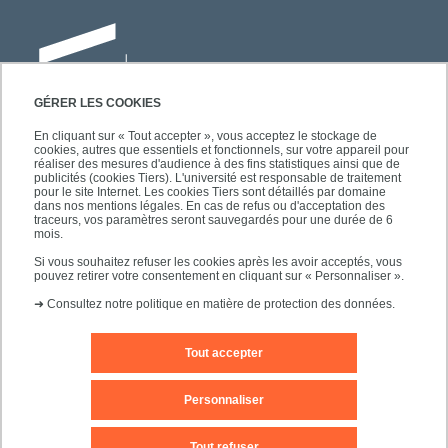
GÉRER LES COOKIES
En cliquant sur « Tout accepter », vous acceptez le stockage de
cookies, autres que essentiels et fonctionnels, sur votre appareil pour
Université Paris-Est Créteil
réaliser des mesures d'audience à des fins statistiques ainsi que de
Faculté des lettres, langues et sciences
publicités (cookies Tiers). L'université est responsable de traitement
pour le site Internet. Les cookies Tiers sont détaillés par domaine
humaines
dans nos mentions légales. En cas de refus ou d'acceptation des
61, avenue du Général de Gaulle
traceurs, vos paramètres seront sauvegardés pour une durée de 6
mois.
94010 Créteil
Si vous souhaitez refuser les cookies après les avoir acceptés, vous
pouvez retirer votre consentement en cliquant sur « Personnaliser ».
➜
Consultez notre politique en matière de protection des données.
Tout accepter
Mentions légales
Editeur du site
Contact
Personnaliser
Plan d'accès
Plan du site
Tout refuser