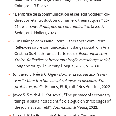
militantes et stratégies médiatiques
, Paris, Armand
Colin, coll. "U" 2024.
"L'emprise de la communication et ses équivoques", co-
direction et introduction du numéro thématique n° 20-
21 de la revue
Politiques de communication
(avec J.
Sedel, et J. Nollet), 2023.
« Un Diálogo com Paulo Freire. Esperançar com Freire.
Reflexões sobre comunicação mudança social », in Ana
Cristina Suzina & Tomas Tufte (eds.),
Esperançar com
Freire. Reflexões sobre comunicação e mudança social
,
Loughborough University; Übiqua, 2023, p. 62-68.
(dir. avec E. Née & C. Oger)
Donner la parole aux "sans-
voix" ? Construction sociale et mise en discours d'un
problème public
. Rennes, PUR, coll. "Res Publica", 2022.
(avec S. Smith & J. Kotisova), "The primacy of secondary
things: a sustained scientific dialogue on three edges of
the journalistic field",
Journalism & Media
, 2022.