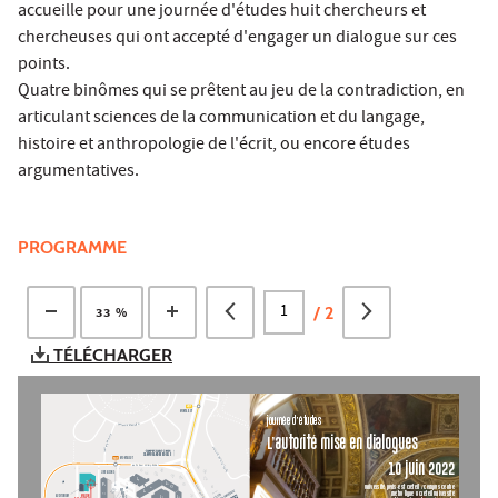
accueille pour une journée d'études huit chercheurs et
chercheuses qui ont accepté d'engager un dialogue sur ces
points.
Quatre binômes qui se prêtent au jeu de la contradiction, en
articulant sciences de la communication et du langage,
histoire et anthropologie de l'écrit, ou encore études
argumentatives.
PROGRAMME
/
2
33 %
TÉLÉCHARGER
281
MONTA
IGUT
JOURNÉE D’ÉTUDES
T
U
B
G
O
U
I
A
L
T
E
N
V
O
A
M
R
D
MAR  IVAUX
L’AUTORITÉ MISE EN DIALOGUES
PIERRE
A
V
E
RU E
N
UE
CAMPUS ANDRÉ BOULLE
DU
181
MONT
AIGUT
M
10 JUIN 2022
AR
ÉC
HAL
RUE P
ASTEUR 
VALLERY-R
ADOT
L
YA
U
T
E
LIVRAISONS
Y
L
P
L
UNIVERSITÉ PARIS-EST CRÉTEIL / CAMPUS CENTRE
P
P
90
1
MÉTRO LIGNE 8 CRÉTEIL UNIVERSITÉ
L
90
2
STA  TION 
TV M
MAISON
AUDITORIUM
L
L
90
3
AMPHI 8, MAISON DES 
SCIENCES DE 