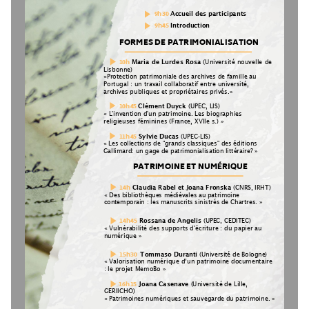
9h30
Accueil des participants
9h45
Introduction
FORMES DE PATRIMONIALISATION
10h 
Maria de Lurdes Rosa
 (Université nouvelle de 
Lisbonne)
«Protection patrimoniale des archives de famille au 
Portugal : un travail collaboratif entre université, 
archives publiques et propriétaires privés.»
10h45 
Clément Duyck
 (UPEC, LIS)
« L'invention d'un patrimoine. Les biographies 
religieuses féminines (France, XVIIe s.) »
11h45
Sylvie Ducas
 (UPEC-LIS) 
« Les collections de "grands classiques" des éditions 
Gallimard: un gage de patrimonialisation littéraire? »
PATRIMOINE ET NUMÉRIQUE
14h
Claudia Rabel et Joana Fronska 
(CNRS, IRHT)
« Des bibliothèques médiévales au patrimoine 
contemporain : les manuscrits sinistrés de Chartres. »
14h45
Rossana de Angelis 
(UPEC, CEDITEC) 
« Vulnérabilité des supports d'écriture : du papier au 
numérique »
15h30
Tommaso Duranti 
(Université de Bologne) 
« Valorisation numérique d’un patrimoine documentaire 
: le projet MemoBo »
           16h15
Joana Casenave 
(Université de Lille, 
GERIICHO)  
« Patrimoines numériques et sauvegarde du patrimoine. »