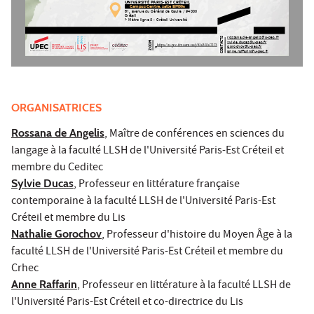
UNIVERSITÉ PARIS-EST CRÉTEIL
      Campus Centre, salle BM006
61, avenue du Général de Gaulle / 94000 
Créteil
> Métro ligne 8 - Créteil Université
rossana.de-angelis@u-pec.fr
CONTACTS
sylvie.ducas@u-pec.fr
ZOOM
https://u-pec-fr.zoom.us/j/81630267273
gorochov@u-pec.fr
anne.raffarin@u-pec.fr
ORGANISATRICES
Rossana de Angelis
, Maître de conférences en sciences du
langage à la faculté LLSH de l'Université Paris-Est Créteil et
membre du Ceditec
Sylvie Ducas
, Professeur en littérature française
contemporaine à la faculté LLSH de l'Université Paris-Est
Créteil et membre du Lis
Nathalie Gorochov
, Professeur d'histoire du Moyen Âge à la
faculté LLSH de l'Université Paris-Est Créteil et membre du
Crhec
Anne Raffarin
, Professeur en littérature à la faculté LLSH de
l'Université Paris-Est Créteil et co-directrice du Lis