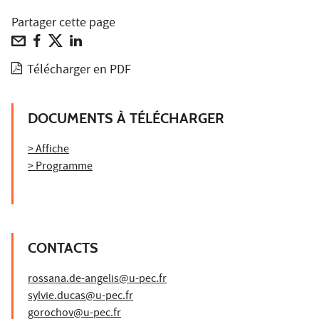
Partager cette page
Télécharger en PDF
DOCUMENTS À TÉLÉCHARGER
> Affiche
> Programme
CONTACTS
rossana.de-angelis@u-pec.fr
sylvie.ducas@u-pec.fr
gorochov@u-pec.fr