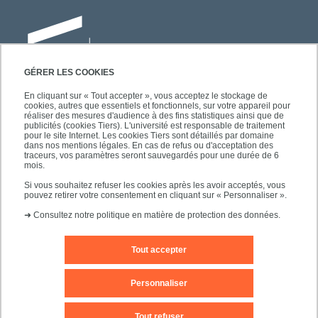
GÉRER LES COOKIES
En cliquant sur « Tout accepter », vous acceptez le stockage de
cookies, autres que essentiels et fonctionnels, sur votre appareil pour
Université Paris-Est Créteil
réaliser des mesures d'audience à des fins statistiques ainsi que de
Faculté des lettres, langues et sciences
publicités (cookies Tiers). L'université est responsable de traitement
pour le site Internet. Les cookies Tiers sont détaillés par domaine
humaines
dans nos mentions légales. En cas de refus ou d'acceptation des
61, avenue du Général de Gaulle
traceurs, vos paramètres seront sauvegardés pour une durée de 6
mois.
94010 Créteil
Si vous souhaitez refuser les cookies après les avoir acceptés, vous
pouvez retirer votre consentement en cliquant sur « Personnaliser ».
➜
Consultez notre politique en matière de protection des données.
Tout accepter
Mentions légales
Editeur du site
Contact
Personnaliser
Plan d'accès
Plan du site
Tout refuser