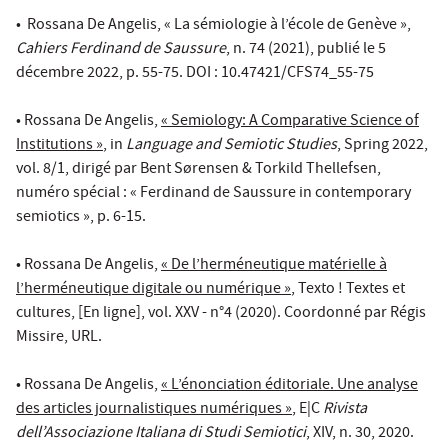
​​​​​​​• Rossana De Angelis, « La sémiologie à l’école de Genève »,
Cahiers Ferdinand de Saussure
, n. 74 (2021), publié le 5
décembre 2022, p. 55-75. DOI : 10.47421/CFS74_55-75
​​​​​​​• Rossana De Angelis,
« Semiology: A Comparative Science of
Institutions »
, in
Language and Semiotic Studies
, Spring 2022,
vol. 8/1, dirigé par Bent Sørensen & Torkild Thellefsen,
numéro spécial : « Ferdinand de Saussure in contemporary
semiotics », p. 6-15.
​​​​​​​• Rossana De Angelis,
« De l’herméneutique matérielle à
l’herméneutique digitale ou numérique »
, Texto ! Textes et
cultures, [En ligne], vol. XXV - n°4 (2020). Coordonné par Régis
Missire, URL.
• Rossana De Angelis,
« L’énonciation éditoriale. Une analyse
des articles journalistiques numériques »
, E|C
Rivista
dell’Associazione Italiana di Studi Semiotici
, XIV, n. 30, 2020.