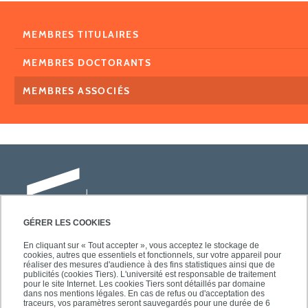
MEMBRES TITULAIRES
MEMBRES DOCTORANTS
MEMBRES ASSOCIÉS
GÉRER LES COOKIES
En cliquant sur « Tout accepter », vous acceptez le stockage de
cookies, autres que essentiels et fonctionnels, sur votre appareil pour
Université Paris-Est Créteil
réaliser des mesures d'audience à des fins statistiques ainsi que de
Faculté des lettres, langues et sciences
publicités (cookies Tiers). L'université est responsable de traitement
pour le site Internet. Les cookies Tiers sont détaillés par domaine
humaines
dans nos mentions légales. En cas de refus ou d'acceptation des
61, avenue du Général de Gaulle
traceurs, vos paramètres seront sauvegardés pour une durée de 6