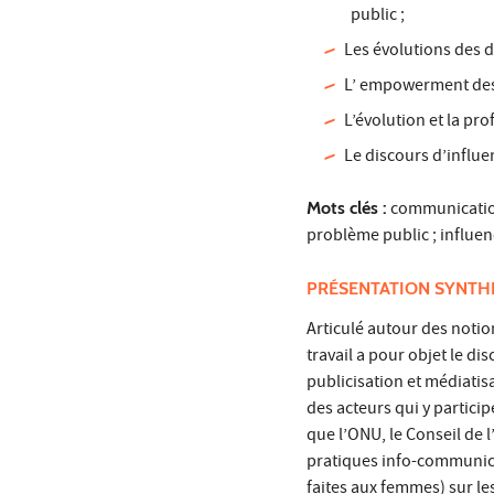
public ;
Les évolutions des d
L’ empowerment des 
L’évolution et la pr
Le discours d’influe
Mots clés :
communication
problème public ; influen
PRÉSENTATION SYNTH
Articulé autour des noti
travail a pour objet le di
publicisation et médiatis
des acteurs qui y partici
que l’ONU, le Conseil de l
pratiques info-communica
faites aux femmes) sur les