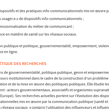
ispositifs et des pratiques info-communicationnels mis en œuvre par
usager.e.s de dispositifs info-communicationnels ;
ofessionnalisation du métier de communicant ;
nce en matière de santé sur les réseaux sociaux.
 publique et politique, gouvernementalité, empowerment, violenc
ce en ligne.
ÉTIQUE DES RECHERCHES
ons de gouvernementalité, politique publique, genre et empowerme
scours institutionnel dans le cadre de la construction d’un problème
ation et de la mise en œuvre des politiques publiques. Elle étudie le
pent : acteurs gouvernementaux, associatifs et organismes supranat
’Europe). Ses recherches actuelles portent sur l’évolution des dispos
tionnelles mis en œuvre par la communication publique (santé et 
 réseaux sociaux, y compris l’utilisation des influenceurs et influe