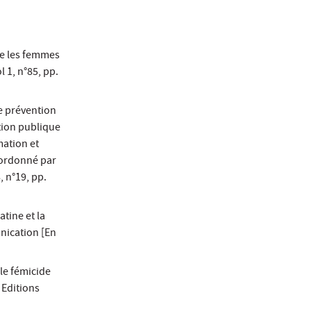
re les femmes
 1, n°85, pp.
e prévention
tion publique
mation et
oordonné par
, n°19, pp.
tine et la
unication [En
 le fémicide
 Editions