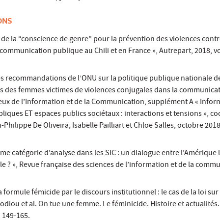
ONS
 de la “conscience de genre” pour la prévention des violences cont
communication publique au Chili et en France », Autrepart, 2018, vol
 des recommandations de l’ONU sur la politique publique nationale d
ons des femmes victimes de violences conjugales dans la communica
jeux de l’Information et de la Communication, supplément A « Infor
iques ET espaces publics sociétaux : interactions et tensions », c
-Philippe De Oliveira, Isabelle Pailliart et Chloë Salles, octobre 2018
me catégorie d’analyse dans les SIC : un dialogue entre l’Amérique la
ble ? », Revue française des sciences de l’information et de la comm
la formule fémicide par le discours institutionnel : le cas de la loi sur
 Bodiou et al. On tue une femme. Le féminicide. Histoire et actualités.
 149-165.