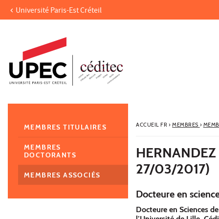
Université Paris-Est Créteil
Aller au contenu
Navigation
Accès directs
Recherche
Navigation secondaire
ACCUEIL FR
›
MEMBRES
›
MEMB
MEMBRES TITULAIRES
MEMBRES
HERNANDEZ 
DOCTORANTS
27/03/2017)
MEMBRES ASSOCIÉS
Docteure en science
Docteure en Sciences de
l’Université de Lille, C