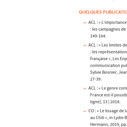
QUELQUES PUBLICATI
ACL : « L’importance
: les campagnes de 
149-164.
ACL : « Les limites
: les représentati
française », Les En
communication publ
Sylvie Bosnier, Jean
27-39.
ACL : « Le genre com
France est-il possi
ligne], 13 | 2018.
CO : « Le lissage de 
au Chili », in Lydie
Hermann, 2019, pp.