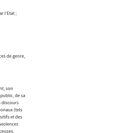
 l’Etat ;
es de genre,
nt, son
 public, de sa
s discours
ionaux (tels
itifs et des
violences
nceuses.