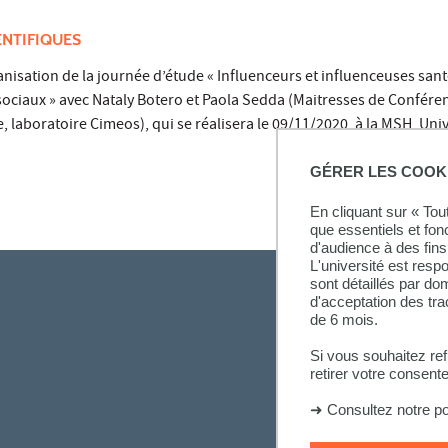
ENTIFIQUES
sation de la journée d’étude « Influenceurs et influenceuses santé
sociaux » avec Nataly Botero et Paola Sedda (Maitresses de Confére
, laboratoire Cimeos), qui se réalisera le 09/11/2020, à la MSH, Univ
GÉRER LES COOK
En cliquant sur « To
que essentiels et fon
d'audience à des fins 
L'université est resp
sont détaillés par d
d'acceptation des tr
de 6 mois.
Si vous souhaitez re
retirer votre consent
➜
Consultez notre po