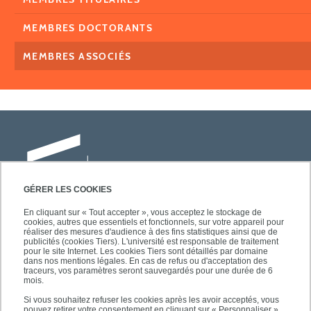
MEMBRES DOCTORANTS
MEMBRES ASSOCIÉS
GÉRER LES COOKIES
En cliquant sur « Tout accepter », vous acceptez le stockage de
cookies, autres que essentiels et fonctionnels, sur votre appareil pour
Université Paris-Est Créteil
réaliser des mesures d'audience à des fins statistiques ainsi que de
Faculté des lettres, langues et sciences
publicités (cookies Tiers). L'université est responsable de traitement
pour le site Internet. Les cookies Tiers sont détaillés par domaine
humaines
dans nos mentions légales. En cas de refus ou d'acceptation des
61, avenue du Général de Gaulle
traceurs, vos paramètres seront sauvegardés pour une durée de 6
mois.
94010 Créteil
Si vous souhaitez refuser les cookies après les avoir acceptés, vous
pouvez retirer votre consentement en cliquant sur « Personnaliser ».