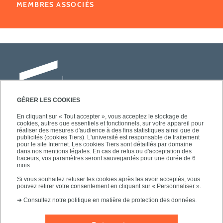
MEMBRES ASSOCIÉS
GÉRER LES COOKIES
En cliquant sur « Tout accepter », vous acceptez le stockage de
cookies, autres que essentiels et fonctionnels, sur votre appareil pour
Université Paris-Est Créteil
réaliser des mesures d'audience à des fins statistiques ainsi que de
Faculté des lettres, langues et sciences
publicités (cookies Tiers). L'université est responsable de traitement
pour le site Internet. Les cookies Tiers sont détaillés par domaine
humaines
dans nos mentions légales. En cas de refus ou d'acceptation des
61, avenue du Général de Gaulle
traceurs, vos paramètres seront sauvegardés pour une durée de 6
mois.
94010 Créteil
Si vous souhaitez refuser les cookies après les avoir acceptés, vous
pouvez retirer votre consentement en cliquant sur « Personnaliser ».
➜
Consultez notre politique en matière de protection des données.