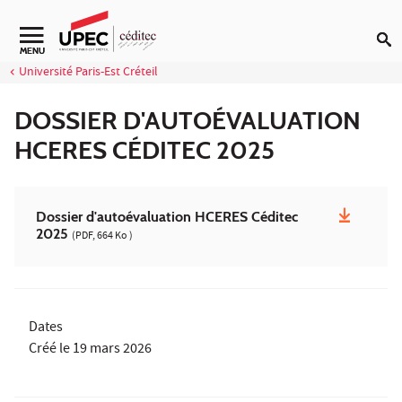
Aller au contenu
Navigation secondaire
MENU
Université Paris-Est Créteil
DOSSIER D'AUTOÉVALUATION
HCERES CÉDITEC 2025
Dossier d'autoévaluation HCERES Céditec
2025
(PDF, 664 Ko )
Dates
Créé le
19 mars 2026