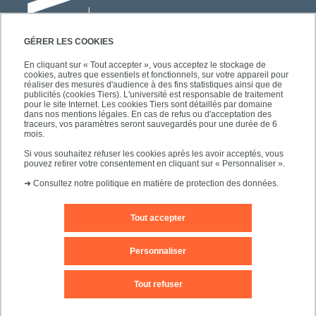
GÉRER LES COOKIES
En cliquant sur « Tout accepter », vous acceptez le stockage de
cookies, autres que essentiels et fonctionnels, sur votre appareil pour
Université Paris-Est Créteil
réaliser des mesures d'audience à des fins statistiques ainsi que de
Faculté des lettres, langues et sciences
publicités (cookies Tiers). L'université est responsable de traitement
pour le site Internet. Les cookies Tiers sont détaillés par domaine
humaines
dans nos mentions légales. En cas de refus ou d'acceptation des
61, avenue du Général de Gaulle
traceurs, vos paramètres seront sauvegardés pour une durée de 6
mois.
94010 Créteil
Si vous souhaitez refuser les cookies après les avoir acceptés, vous
pouvez retirer votre consentement en cliquant sur « Personnaliser ».
➜
Consultez notre politique en matière de protection des données.
Tout accepter
Mentions légales
Editeur du site
Contact
Personnaliser
Plan d'accès
Plan du site
Tout refuser
Accessibilité des sites de l'UPEC : non conforme