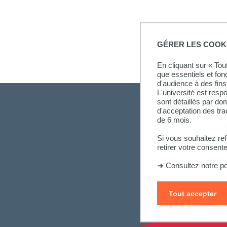
GÉRER LES COOK
En cliquant sur « To
que essentiels et fon
d'audience à des fins 
L'université est resp
sont détaillés par d
d'acceptation des tr
de 6 mois.
Si vous souhaitez re
retirer votre consent
➜
Consultez notre po
Tout accepter