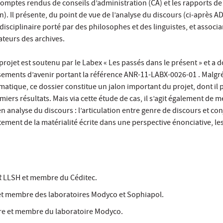
s comptes rendus de conseils d’administration (CA) et les rapports d
). Il présente, du point de vue de l’analyse du discours (ci-après AD)
disciplinaire porté par des philosophes et des linguistes, et associ
ateurs des archives.
rojet est soutenu par le Labex « Les passés dans le présent » et a don
issements d’avenir portant la référence ANR-11-LABX-0026-01 . Malgr
ique, ce dossier constitue un jalon important du projet, dont il 
rs résultats. Mais via cette étude de cas, il s’agit également de m
 analyse du discours : l’articulation entre genre de discours et co
itement de la matérialité écrite dans une perspective énonciative, le
R LLSH et membre du Céditec.
 et membre des laboratoires Modyco et Sophiapol.
rre et membre du laboratoire Modyco.