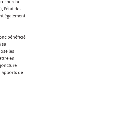
e recherche
, l’état des
ant également
c bénéficié
é sa
pose les
ettre en
njoncture
s apports de