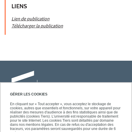
LIENS
Lien de publication
Télécharger la publication
GÉRER LES COOKIES
En cliquant sur « Tout accepter », vous acceptez le stockage de
cookies, autres que essentiels et fonctionnels, sur votre appareil pour
Université Paris-Est Créteil
réaliser des mesures d'audience à des fins statistiques ainsi que de
Faculté des lettres, langues et sciences
publicités (cookies Tiers). L'université est responsable de traitement
pour le site Internet. Les cookies Tiers sont détaillés par domaine
humaines
dans nos mentions légales. En cas de refus ou d'acceptation des
61, avenue du Général de Gaulle
traceurs, vos paramètres seront sauvegardés pour une durée de 6