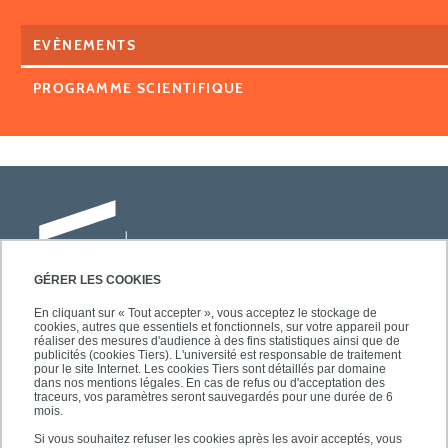
EVÈNEMENTS
PROGRAMME SCIENTIFIQUE
GÉRER LES COOKIES
En cliquant sur « Tout accepter », vous acceptez le stockage de
cookies, autres que essentiels et fonctionnels, sur votre appareil pour
Université Paris-Est Créteil
réaliser des mesures d'audience à des fins statistiques ainsi que de
Faculté des lettres, langues et sciences
publicités (cookies Tiers). L'université est responsable de traitement
pour le site Internet. Les cookies Tiers sont détaillés par domaine
humaines
dans nos mentions légales. En cas de refus ou d'acceptation des
61, avenue du Général de Gaulle
traceurs, vos paramètres seront sauvegardés pour une durée de 6
mois.
94010 Créteil
Si vous souhaitez refuser les cookies après les avoir acceptés, vous