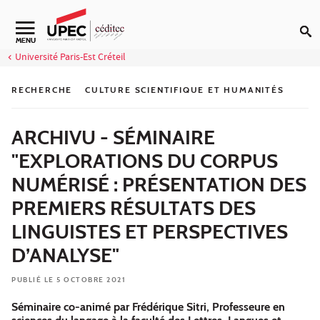
Aller au contenu
Navigation secondaire
MENU
Université Paris-Est Créteil
RECHERCHE
CULTURE SCIENTIFIQUE ET HUMANITÉS
ARCHIVU - SÉMINAIRE
"EXPLORATIONS DU CORPUS
NUMÉRISÉ : PRÉSENTATION DES
PREMIERS RÉSULTATS DES
LINGUISTES ET PERSPECTIVES
D’ANALYSE"
PUBLIÉ LE 5 OCTOBRE 2021
Séminaire co-animé par Frédérique Sitri, Professeure en