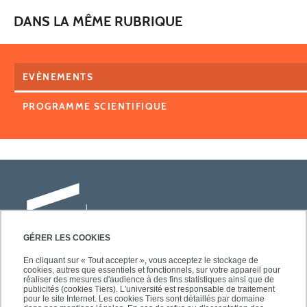
DANS LA MÊME RUBRIQUE
EVÈNEMENTS
PROGRAMME SCIENTIFIQUE
GÉRER LES COOKIES
En cliquant sur « Tout accepter », vous acceptez le stockage de
cookies, autres que essentiels et fonctionnels, sur votre appareil pour
Université Paris-Est Créteil
réaliser des mesures d'audience à des fins statistiques ainsi que de
Faculté des lettres, langues et sciences
publicités (cookies Tiers). L'université est responsable de traitement
pour le site Internet. Les cookies Tiers sont détaillés par domaine
humaines