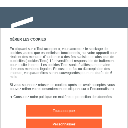
GÉRER LES COOKIES
En cliquant sur « Tout accepter », vous acceptez le stockage de
cookies, autres que essentiels et fonctionnels, sur votre appareil pour
Université Paris-Est Créteil
réaliser des mesures d'audience à des fins statistiques ainsi que de
Faculté des lettres, langues et sciences
publicités (cookies Tiers). L'université est responsable de traitement
pour le site Internet. Les cookies Tiers sont détaillés par domaine
humaines
dans nos mentions légales. En cas de refus ou d'acceptation des
61, avenue du Général de Gaulle
traceurs, vos paramètres seront sauvegardés pour une durée de 6
mois.
94010 Créteil
Si vous souhaitez refuser les cookies après les avoir acceptés, vous
pouvez retirer votre consentement en cliquant sur « Personnaliser ».
➜
Consultez notre politique en matière de protection des données.
Tout accepter
Mentions légales
Editeur du site
Contact
Personnaliser