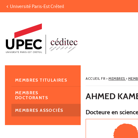
Université Paris-Est Créteil
Aller au contenu
Navigation
Accès directs
Recherche
Navigation secondaire
ACCUEIL FR
›
MEMBRES
›
MEMB
MEMBRES TITULAIRES
MEMBRES
AHMED KAMEL
DOCTORANTS
MEMBRES ASSOCIÉS
Docteure en scienc