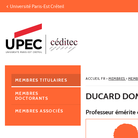
Université Paris-Est Créteil
Aller au contenu
Navigation
Accès directs
Recherche
Navigation secondaire
ACCUEIL FR
›
MEMBRES
›
MEMB
MEMBRES TITULAIRES
MEMBRES
DUCARD DO
DOCTORANTS
MEMBRES ASSOCIÉS
Professeur émérite 