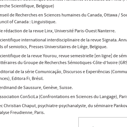
erche Scientifique, Belgique)
nseil de Recherches en Sciences humaines du Canada, Ottawa / Soc
ncil of Canada : Linguistique.
 rédaction de la revue Linx, Université Paris-Ouest Nanterre.
entifique international interdisciplinaire de la revue Signata. Ann
s of semiotics, Presses Universitaires de Liège, Belgique.
entifique de la revue Yourou, revue semestrielle [en ligne] de sém
littéraires du Groupe de Recherches Sémiotiques-Côte-d’Ivoire (GRS
itorial de la série Comunicação, Discursos e Experiências (Commu
ces), Editora Fi, Brésil.
erdinand de Saussure, Genève, Suisse.
association ConSciLa (Confrontations en Sciences du Langage), Pari
ec Christian Chaput, psychiatre-psychanalyste, du séminaire Panko
alyse Freudienne, Paris.