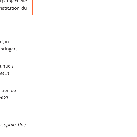
r)subjectivité
nstitution du
”, in
pringer,
tinue a
s in
ition de
 2023,
losophie. Une