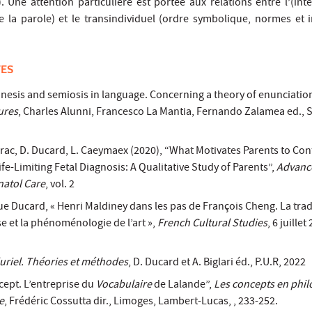
. Une attention particulière est portée aux relations entre l’(inte
de la parole) et le transindividuel (ordre symbolique, normes et i
TES
nesis and semiosis in language. Concerning a theory of enunciation
ures
, Charles Alunni, Francesco La Mantia, Fernando Zalamea ed., S
erac, D. Ducard, L. Caeymaex (2020), “What Motivates Parents to Con
ife-Limiting Fetal Diagnosis: A Qualitative Study of Parents”,
Advance
natol Care
, vol. 2
e Ducard, « Henri Maldiney dans les pas de François Cheng. La trad
se et la phénoménologie de l’art »,
French Cultural Studies
, 6 juillet
uriel. Théories et méthodes
, D. Ducard et A. Biglari éd., P.U.R, 2022
cept. L’entreprise du
Vocabulaire
de Lalande”,
Les concepts en phi
e
, Frédéric Cossutta dir., Limoges, Lambert-Lucas, , 233-252.