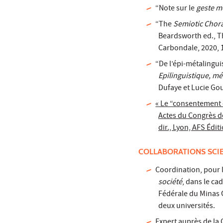
“Note sur le
geste m
“The
Semiotic Chor
Beardsworth ed., Th
Carbondale, 2020, 
“De l’épi-métalingui
Epilinguistique, mé
Dufaye et Lucie Gou
« Le “consentement 
Actes du Congrès de
dir., Lyon, AFS Édit
COLLABORATIONS SCI
Coordination, pour 
société
, dans le ca
Fédérale du Minas G
deux universités.
Expert auprès de la