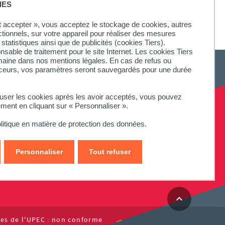
IES
ut accepter », vous acceptez le stockage de cookies, autres
ctionnels, sur votre appareil pour réaliser des mesures
statistiques ainsi que de publicités (cookies Tiers).
onsable de traitement pour le site Internet. Les cookies Tiers
omaine dans nos mentions légales. En cas de refus ou
aceurs, vos paramètres seront sauvegardés pour une durée
fuser les cookies après les avoir acceptés, vous pouvez
ement en cliquant sur « Personnaliser ».
litique en matière de protection des données.
Personnaliser
Tout refuser
ites de l'UPEC : non conforme