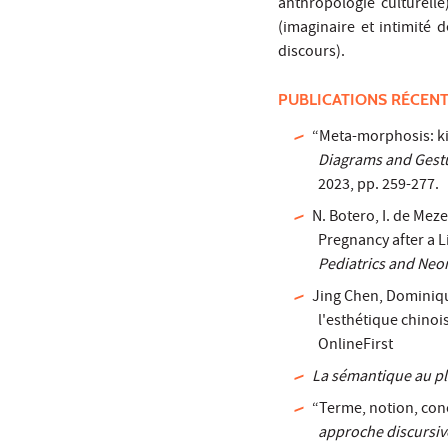
anthropologie culturelle)
(imaginaire et intimité 
discours).
PUBLICATIONS RÉCEN
“Meta-morphosis: ki
Diagrams and Gest
2023, pp. 259-277.
N. Botero, I. de Mez
Pregnancy after a L
Pediatrics and Neo
Jing Chen, Dominiqu
l'esthétique chinoi
OnlineFirst
La sémantique au pl
“Terme, notion, con
approche discursiv