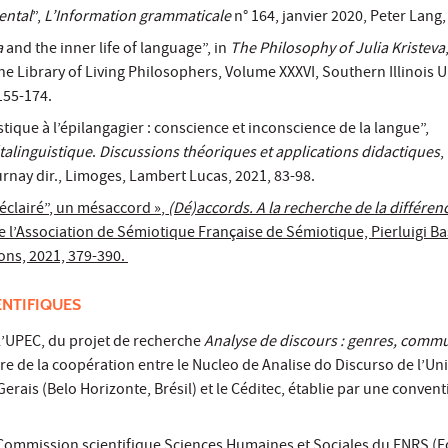
ental
”,
L’Information grammaticale
n° 164, janvier 2020, Peter Lang,
a
and the inner life of language”, in
The Philosophy of Julia Kristeva
e Library of Living Philosophers, Volume XXXVI, Southern Illinois U
155-174.
stique à l’épilangagier : conscience et inconscience de la langue”,
talinguistique
.
Discussions théoriques et applications didactiques
,
rnay dir., Limoges, Lambert Lucas, 2021, 83-98.
éclairé”, un mésaccord »,
(Dé)accords. A la recherche de la différen
 l’Association de Sémiotique Française de Sémiotique, Pierluigi Ba
ions, 2021, 379-390.
ENTIFIQUES
l’UPEC, du projet de recherche
Analyse de discours : genres, commu
dre de la coopération entre le Nucleo de Analise do Discurso de l’Uni
erais (Belo Horizonte, Brésil) et le Céditec, établie par une convent
 Commission scientifique Sciences Humaines et Sociales du FNRS (