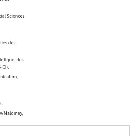
ial Sciences
ales des
iotique, des
-CI).
nication,
s.
w/Maldiney,