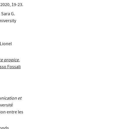
 2020, 19-23.
, Sara G.
niversity
 Lionel
ce propice
,
sso Fossali
nication et
versité
ion entre les
Fonds