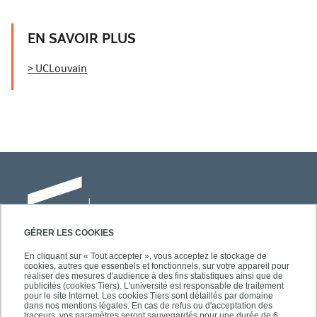
EN SAVOIR PLUS
> UCLouvain
GÉRER LES COOKIES
En cliquant sur « Tout accepter », vous acceptez le stockage de
cookies, autres que essentiels et fonctionnels, sur votre appareil pour
Université Paris-Est Créteil
réaliser des mesures d'audience à des fins statistiques ainsi que de
Faculté des lettres, langues et sciences
publicités (cookies Tiers). L'université est responsable de traitement
pour le site Internet. Les cookies Tiers sont détaillés par domaine
humaines
dans nos mentions légales. En cas de refus ou d'acceptation des
traceurs, vos paramètres seront sauvegardés pour une durée de 6