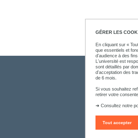
GÉRER LES COOK
En cliquant sur « To
que essentiels et fon
d'audience à des fins 
L'université est resp
sont détaillés par d
d'acceptation des tr
de 6 mois.
Si vous souhaitez re
retirer votre consent
➜
Consultez notre po
Tout accepter