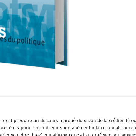
té, c’est produire un discours marqué du sceau de la crédibilité 
nce, émis pour rencontrer « spontanément » la reconnaissance et
ler veut dire, 1982), qui affirmait que « l’autorité vient au langag