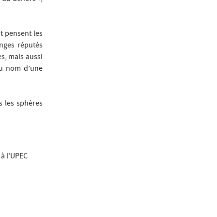
t pensent les
anges réputés
s, mais aussi
au nom d’une
s les sphères
 à l'UPEC