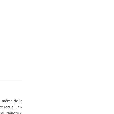
ou même de la
 recueillir «
e du dehors »,