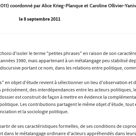
1) coordonné par Alice Krieg-Planque et Caroline Ollivier-Yaniv
le
8 septembre 2011
choisi d'isoler le terme "petites phrases" en raison de son caractèr
 années 1980, mais appartenant à un métalangage peu stabilisé dep
scursive portant ce nom, dans les relations entre politique, comm
es" en objet d'étude revient à sélectionner un lieu d'observation e
 précisément, des interdépendances entre les acteurs politiques, le
dossier est construit de façon à mettre en évidence la complément
litique. Les contributions partagent le même objet d'étude, tout en
nciation et la sociologie politique.
artir de ses caractéristiques formelles, de ses conditions de copro
nt dans le métalangage ordinaire d'acteurs appréhendés dans leurs a