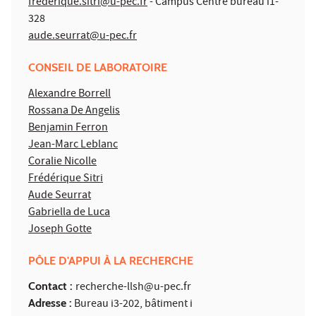
frederique.sitri@u-pec.fr
- Campus Centre bureau i1-
328
aude.seurrat@u-pec.fr
CONSEIL DE LABORATOIRE
Alexandre Borrell
Rossana De Angelis
Benjamin Ferron
Jean-Marc Leblanc
Coralie Nicolle
Frédérique Sitri
Aude Seurrat
Gabriella de Luca
Joseph Gotte
PÔLE D'APPUI À LA RECHERCHE
Contact :
recherche-llsh@u-pec.fr
Adresse :
Bureau i3-202, bâtiment i