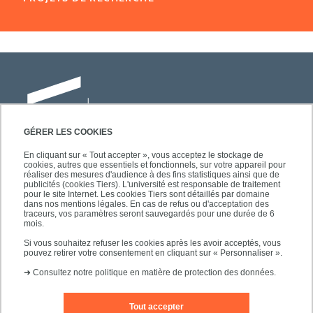
GÉRER LES COOKIES
En cliquant sur « Tout accepter », vous acceptez le stockage de
cookies, autres que essentiels et fonctionnels, sur votre appareil pour
Université Paris-Est Créteil
réaliser des mesures d'audience à des fins statistiques ainsi que de
Faculté des lettres, langues et sciences
publicités (cookies Tiers). L'université est responsable de traitement
pour le site Internet. Les cookies Tiers sont détaillés par domaine
humaines
dans nos mentions légales. En cas de refus ou d'acceptation des
61, avenue du Général de Gaulle
traceurs, vos paramètres seront sauvegardés pour une durée de 6
mois.
94010 Créteil
Si vous souhaitez refuser les cookies après les avoir acceptés, vous
pouvez retirer votre consentement en cliquant sur « Personnaliser ».
➜
Consultez notre politique en matière de protection des données.
Tout accepter