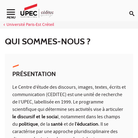
Aller au contenu
Navigation secondaire
MENU
Université Paris-Est Créteil
QUI SOMMES-NOUS ?
PRÉSENTATION
Le Centre d’étude des discours, images, textes, écrits et
communication (CEDITEC) est une unité de recherche
de l’UPEC, labellisée en 1999. Le programme
scientifique qui détermine ses activités vise à articuler
le discursif et le socia
l, notamment dans les champs
du
politique
, de la
santé
et de
l’éducation
. Il se
caractérise par une approche pluridisciplinaire des